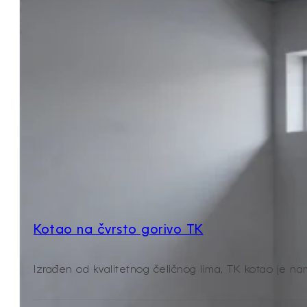
Kotao na čvrsto gorivo TK
Izrađen od kvalitetnog čeličnog lima, TK kotao je nam