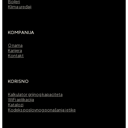
Bojleri
Klima uređaji
KOMPANIJA
O nama
Karijera
Kontakt
KORISNO
Kalkulator grijnog kapaciteta
WiFi aplikacija
Katalozi
Kodeks poslovnog ponašanja i etike