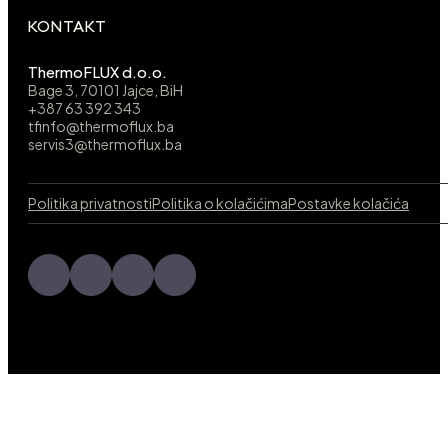
KONTAKT
ThermoFLUX d.o.o.
Bage 3, 70101 Jajce, BiH
+387 63 392 343
tfinfo@thermoflux.ba
servis3@thermoflux.ba
Politika privatnosti
Politika o kolačićima
Postavke kolačića