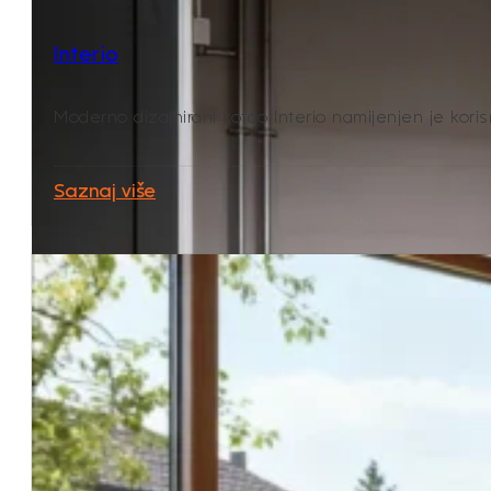
Interio
Moderno dizajnirani kotao Interio namijenjen je koris
Saznaj više