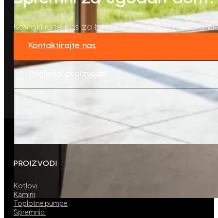
Kontaktirajte nas za besplatno savjetovanje i pronađ
Kontaktirajte nas
Pogledaj proizvode
PROIZVODI
Kotlovi
Kamini
Toplotne pumpe
Spremnici